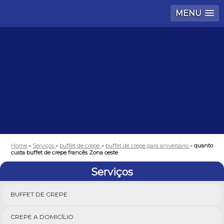
MENU
Home
»
Serviços
»
buffet de crepe
»
buffet de crepe para aniversário
»
quanto
custa buffet de crepe francês Zona oeste
Serviços
BUFFET DE CREPE
CREPE A DOMICÍLIO