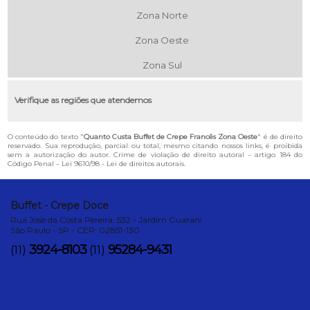
Zona Norte
Zona Oeste
Zona Sul
Verifique as regiões que atendemos
O conteúdo do texto "
Quanto Custa Buffet de Crepe Francês Zona Oeste
" é de direito
reservado. Sua reprodução, parcial ou total, mesmo citando nossos links, é proibida
sem a autorização do autor. Crime de violação de direito autoral – artigo 184 do
Código Penal –
Lei 9610/98 - Lei de direitos autorais
.
Buffet - Crepe Doce
Rua José da Costa Pereira, 532 - Jardim Guarani
São Paulo - SP - CEP: 02851-130
3924-8103
95284-9431
(11)
(11)